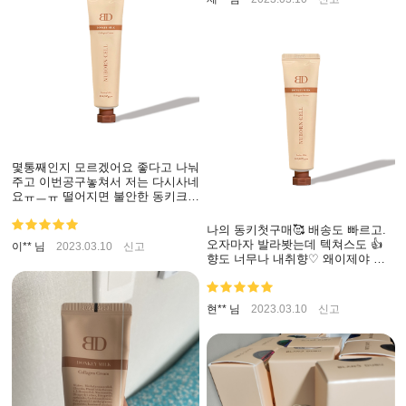
몇통째인지 모르겠어요 좋다고 나눠
주고 이번공구놓쳐서 저는 다시사네
요ㅠㅡㅠ 떨어지면 불안한 동키크
림...다들 공구타임10분전부터 접속
해 계시죠?..
나의 동키첫구매🥰 배송도 빠르고.
오자마자 발라봣는데 텍쳐스도 👍
이** 님
2023.03.10
신고
향도 너무나 내취향♡ 왜이제야 알
앗나몰라🥹 재구매.완전각!!!
현** 님
2023.03.10
신고