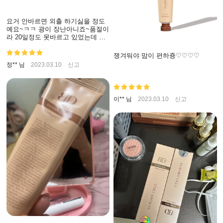
요거 안바르면 외출 하기싫을 정도
예요~ㅋㅋ 광이 장난아니죠~품절이
라 20일정도 못바르고 있었는데 거
울보기 싫을정도~큰일이예요~ㅋㅋ
공구할때가 확실히 저렴하네요~ 저
쟁겨둬야 맘이 편하죵♡♡♡♡
는 한개애 사만원애 구매했었는데
정** 님
2023.03.10
신고
왜 공구들 기다리나 이해백배~ 블랑
두부 만만세~~ㅋㅋㅋ
이** 님
2023.03.10
신고