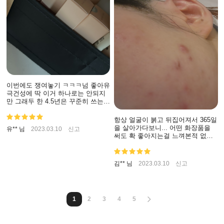
이번에도 쟁여놓기 ㅋㅋㅋ넘 좋아유
극건성에 딱 이거 하나로는 안되지
만 그래두 한 4.5년은 꾸준히 쓰는거
같아요 광채땜에 안쓰진 못하겠어요
🩵🩵
항상 얼굴이 붉고 뒤집어져서 365일
을 살아가다보니... 어떤 화장품을
유** 님
2023.03.10
신고
써도 확 좋아지는걸 느껴본적 없는
1인입니다.. 블랑 제품도 꾸준히 쓰
지만...아직까지도 피부 좋아졌다는
소리,어떤 제품쓰냐는 질문을 받아
김** 님
2023.03.10
신고
본적 없는ㅠㅠ 어성초 토너도 아무
기대없이 사서 그냥 쓰고 있는데...2
주 넘어가니 아주 조금 붉은기가 가
라 앉았네요...열심히 써보도록 할께
1
2
3
4
5
요