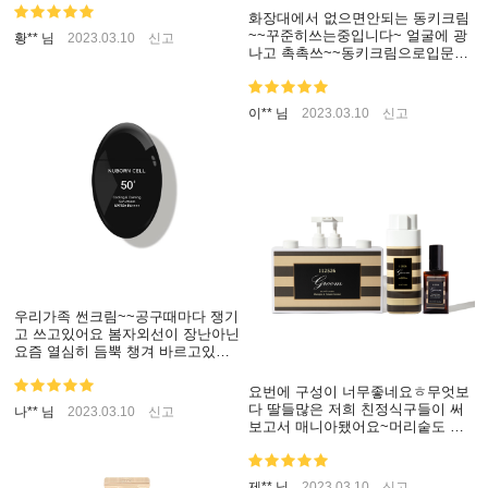
거구 ㅎㅎ 요 광은 뭔가요?? 하루종
화장대에서 없으면안되는 동키크림
일 반짝 반짝 하네요💕
~~꾸준히쓰는중입니다~ 얼굴에 광
황** 님
2023.03.10
신고
나고 촉촉쓰~~동키크림으로입문해
서.여러가지 잘쓰고있어요.믿쓰탬!!!
이** 님
2023.03.10
신고
우리가족 썬크림~~공구때마다 쟁기
고 쓰고있어요 봄자외선이 장난아닌
요즘 열심히 듬뿍 챙겨 바르고있어
요 란딩 갈때도 가방에 쏘옥~정말
최고의 썬크림입니다^^
요번에 구성이 너무좋네요ㅎ무엇보
다 딸들많은 저희 친정식구들이 써
나** 님
2023.03.10
신고
보고서 매니아됐어요~머리숱도 많
아졌다고 여자들이 많으니 무조건
대용량시키게돼요앞으로도 좋은가
격 좋은구성 부탁드려요
제** 님
2023.03.10
신고