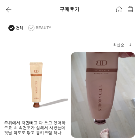
구매후기
전체
BEAUTY
최신순
주위에서 저만빼고 다 쓰고 있더라
구요 ㅎ 속건조가 심해서 사봤는데
첫날 닥토로 닦고 동키크림 하나만
바르고 있었는데 촉촉한거야 알고산