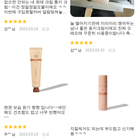
없으면 안되는 내 최애 크림 통키 크
림~ 이건 정말정말요물이예요 ㅋㅋ
이번에 구입못할까바 알람맞쳐놓고
딱 안놓지고 구매성공 해써요 ㅋㅋ
동키동키 짱짱ㅋㅋㅋ
늘 떨어지기전에 미리미리 쟁여두는
넘나 좋은 동키크림이에요 진짜 오
강** 님
2023.03.10
신고
래오래 꾸준히 사용중이랍니다 촉촉
하고 매순한 성분이라소 저한테 넘
넘 절 맞아요 앞으로도 꾸준히 사용
할 제품 ㅎㅎㅎ
김** 님
2023.03.10
신고
완젼 보습 윤기 짱짱 입니다~~세안
해도 건조함도 없고 너무 반했어요
~~
각질제거도 되는데 부드럽고 신기해
용ㅋㅋㅋ
주** 님
2023.03.10
신고