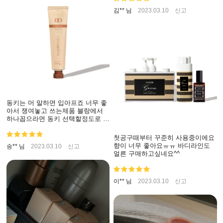
김** 님
2023.03.10
신고
동키는 머 말하면 입아프죠 너무 좋
아서 쟁여놓고 쓰는제품 블랑에서
하나꼽으라면 동키 선택할정도로 좋
은 제품 무조건 써야되는거입니다
첫공구때부터 꾸준히 사용중이에요
향이 너무 좋아요ㅠㅠ 바디라인도
송** 님
2023.03.10
신고
얼른 구매하고싶네요^^
이** 님
2023.03.10
신고