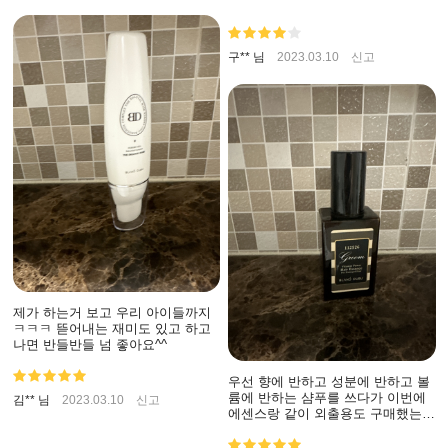
구** 님
2023.03.10
신고
제가 하는거 보고 우리 아이들까지
ㅋㅋㅋ 뜯어내는 재미도 있고 하고
나면 반들반들 넘 좋아요^^
우선 향에 반하고 성분에 반하고 볼
륨에 반하는 샴푸를 쓰다가 이번에
김** 님
2023.03.10
신고
에센스랑 같이 외출용도 구매했는데
역시나 좋아요👍👍 아이들도 자주
사용할정도로 만족하며 쓰고 있어요